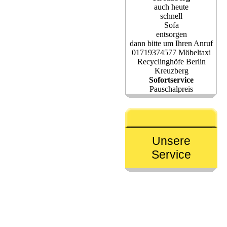
auch heute
schnell
Sofa
entsorgen
dann bitte um Ihren Anruf
01719374577 Möbeltaxi
Recyclinghöfe Berlin
Kreuzberg
Sofortservice
Pauschalpreis
Unsere
Service