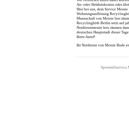
An- oder Abfahrtskosten oder übr
Hier bei uns, dem Service Messi
Wohnungsauflösung Recyclinghöfe
Mannschaft von Messie leer räu
Recyclinghöfe Berlin setzt auf j
Notdienstmessie leer, räumen da
deutschen Hauptstadt dieser Tage 
Ihren Anruf!
Ihr Notdienst von Messie Bude e
Sperrmüllservice