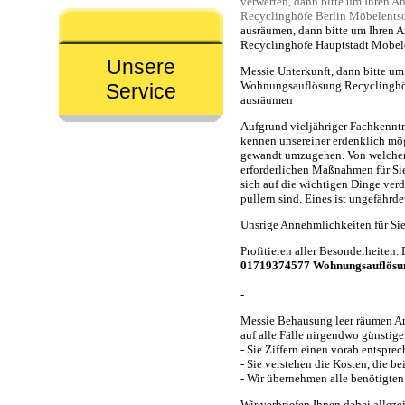
verwerten, dann bitte um Ihren
Recyclinghöfe Berlin Möbelents
ausräumen, dann bitte um Ihren
Recyclinghöfe Hauptstadt Möbel
Unsere
Messie Unterkunft, dann bitte u
Wohnungsauflösung Recyclinghöf
Service
ausräumen
Aufgrund vieljähriger Fachkenntn
kennen unsereiner erdenklich m
gewandt umzugehen. Von welcher 
erforderlichen Maßnahmen für Sie
sich auf die wichtigen Dinge verd
pullern sind. Eines ist ungefährde
Unsrige Annehmlichkeiten für Si
Profitieren aller Besonderheiten.
01719374577 Wohnungsauflösung
-
Messie Behausung leer räumen 
auf alle Fälle nirgendwo günstiger
- Sie Ziffern einen vorab entsprec
- Sie verstehen die Kosten, die b
- Wir übernehmen alle benötigt
Wir verbriefen Ihnen dabei alleze