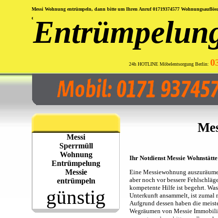
Messi Wohnung entrümpeln, dann bitte um Ihren Anruf 01719374577 Wohnungsauflösun
Entrümpelun
entrümpeln preiswert
0
24h HOTLINE Möbelentsorgung Berlin:
Mes
Messi
Sperrmüll
Wohnung
Ihr Notdienst Messie Wohnstät
Entrümpelung
Messie
Eine Messiewohnung auszuräumen 
aber noch vor bessere Fehlschläge
entrümpeln
kompetente Hilfe ist begehrt. Was 
günstig
Unterkunft ansammelt, ist zumal 
Aufgrund dessen haben die meiste
Wegräumen von Messie Immobilien